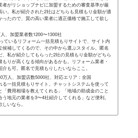
業者がリショップナビに加盟するための審査基準が厳
高い。私が紹介された2社はどちらも見積もり金額が適
かったので、質の高い業者に適正価格で施工して欲し
人、加盟業者数1200〜1300社
行っているリフォーム一括見積もりサイトで、サイト内
立候補してくるので、その中から選ぶスタイル。匿名
だ、私が紹介してもらった2社の見積もり金額がどちら
積もりが高くなる傾向があるかも。リフォーム業者・
紹介も可。匿名で見積もりしたいならここ。
0万人、加盟店数5000社、対応エリア：全国
くれる一括見積もりサイト。チャットシステムを使って
と「費用相場を教えてくれる」「地域の助成金のこと
合う地元の業者を3〜4社紹介してくれる」など便利。
欲しいなら。