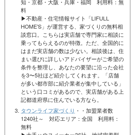
知・京都・大阪・兵庫・福岡 利用料：無
料
▶︎不動産・住宅情報サイト「LIFULL
HOME'S」が運営する、家づくりの無料相
談窓口。こちらは実店舗で専門家に相談に
乗ってもらえるのが特徴。ただ、全国的に
はまだ実店舗の数は少ない。相談後は、住
まい選びに詳しいアドバイザーがご希望の
条件を整理し、あなたの要望に沿った会社
を3〜5社ほど紹介してくれます。「店舗
が多い都市部に紹介業者が集中している」
という口コミがあるので、実店舗がある上
記都道府県に住んでいる方なら。
タウンライフ家づくり
・・加盟業者数
1240社～ 対応エリア：全国 利用料：
無料
▶︎大手ハウスメーカー36社、地域密着型