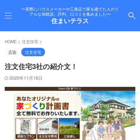
〜実際にハウスメーカーや工務店で家を建てた人のリ
アルな体験談、評判、口コミを集めました〜
住まいテラス
HOME
>
注文住宅
>
広告
注文住宅
注文住宅3社の紹介文！
2025年11月18日