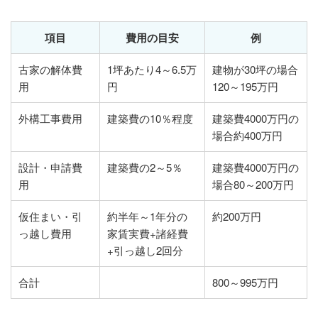
項目
費用の目安
例
古家の解体費
1坪あたり4～6.5万
建物が30坪の場合
用
円
120～195万円
外構工事費用
建築費の10％程度
建築費4000万円の
場合約400万円
設計・申請費
建築費の2～5％
建築費4000万円の
用
場合80～200万円
仮住まい・引
約半年～1年分の
約200万円
っ越し費用
家賃実費+諸経費
+引っ越し2回分
合計
800～995万円