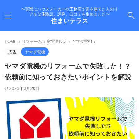
〜実際にハウスメーカーや工務店で家を建てた人のリ
アルな体験談、評判、口コミを集めました〜
住まいテラス
HOME
>
リフォーム
>
家電量販店
>
ヤマダ電機
>
広告
ヤマダ電機
ヤマダ電機のリフォームで失敗した！？
依頼前に知っておきたいポイントを解説
2025年3月20日