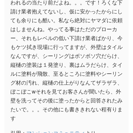
われるの当たり前だよね。。。です！ろくな下
請け業者抱えてないし、仮に安かったからにし
ても余りにも酷い。私なら絶対にヤマダに依頼
はしませんね。やってる事はただのブローカ
ー、それもレベルの低い下請け業者ばかり、今
もケツ拭き現場に行ってますが、外壁はタイル
なんですが、シーリングはボソボソ穴だらけ、
縦樋の塗装は１発塗り、裏はムラだらけ、タイ
ルに塗料が飛散、至るところに塗料やシーリン
グ材の汚れ、縦樋の仕上がりなんてザラザラ、
ぼこぼこwそれを見てお客さんが聞いたら、外
壁を洗ってその後に塗ったからと回答されたみ
たいで。。。その他にも書ききれない程有りま
す
引用：
マンションコミュニティ
より