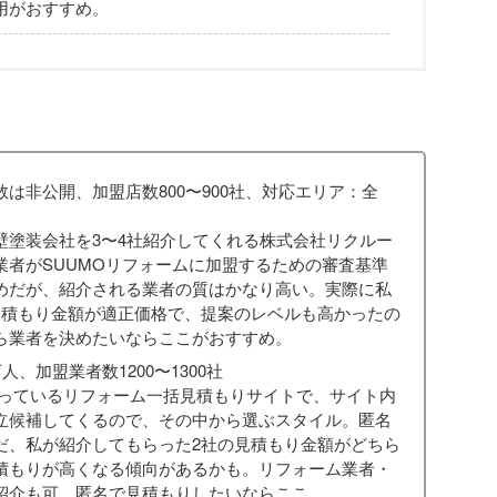
用がおすすめ。
は非公開、加盟店数800〜900社、対応エリア：全
壁塗装会社を3〜4社紹介してくれる株式会社リクルー
業者がSUUMOリフォームに加盟するための審査基準
めだが、紹介される業者の質はかなり高い。実際に私
見積もり金額が適正価格で、提案のレベルも高かったの
ら業者を決めたいならここがおすすめ。
人、加盟業者数1200〜1300社
行っているリフォーム一括見積もりサイトで、サイト内
立候補してくるので、その中から選ぶスタイル。匿名
だ、私が紹介してもらった2社の見積もり金額がどちら
積もりが高くなる傾向があるかも。リフォーム業者・
紹介も可。匿名で見積もりしたいならここ。