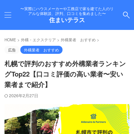
〜実際にハウスメーカーや工務店で家を建てた人のリ
アルな体験談、評判、口コミを集めました〜
住まいテラス
HOME
>
外構・エクステリア
>
外構業者 おすすめ
>
広告
外構業者 おすすめ
札幌で評判のおすすめ外構業者ランキン
グTop22【口コミ評価の高い業者〜安い
業者まで紹介】
2026年2月27日