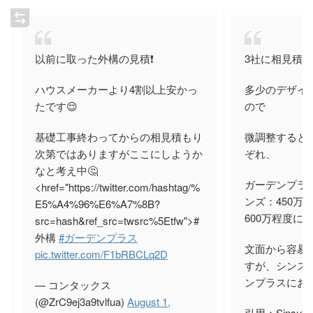
以前に取った外構の見積❗️
3社に相見積
ハウスメーカーより4割以上安かっ
多少のデザイ
たです😌
ので
基礎工事終わってからの相見積もり
微調整すると
次第ではありますがここにしようか
ぞれ、
なと考え中🤔
ガーデンプラス
<href="https://twitter.com/hashtag/%
ンズ：450万
E5%A4%96%E6%A7%8B?
600万程度に
src=hash&ref_src=twsrc%5Etfw">#
外構
#ガーデンプラス
文面から容易
pic.twitter.com/F1bRBCLq2D
すが、シンス
ンプラスにお
— コンタックス
(@ZrC9ej3a9tvlfua)
August 1,
引用：Sinsuk