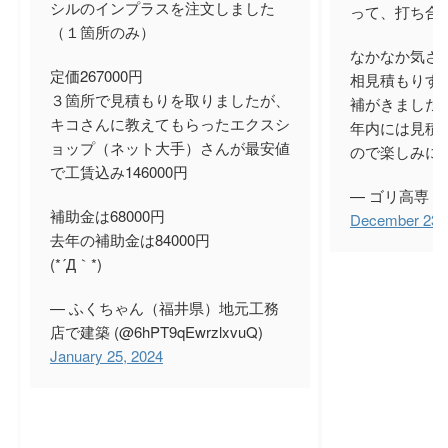
シルのインプラスを注文しました
って、打ち合
（１箇所のみ）
なかなか気さ
定価267000円
相見積もりす
３箇所で見積もりを取りましたが、
補がきましたね
キコさんに教えてもらったエクスシ
年内には見積
ョップ（ネット大手）さんが最安値
ので楽しみに
で工賃込み146000円
— ゴリ高専 (@k
補助金は68000円
December 23,
去年の補助金は84000円
(*´Д｀*)
— ふくちゃん（福井県）地元工務
店で建築 (@6hPT9qEwrzlxvuQ)
January 25, 2024