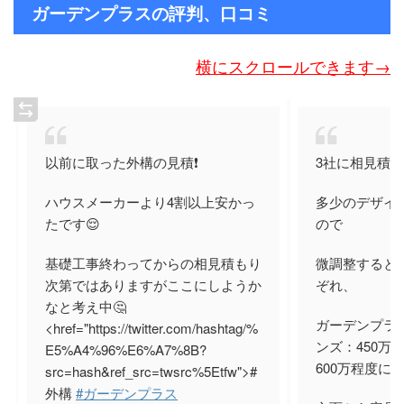
ガーデンプラスの評判、口コミ
横にスクロールできます→
以前に取った外構の見積❗️
3社に相見積
ハウスメーカーより4割以上安かっ
多少のデザイ
たです😌
ので
基礎工事終わってからの相見積もり
微調整すると
次第ではありますがここにしようか
ぞれ、
なと考え中🤔
ガーデンプラス
<href="https://twitter.com/hashtag/%
ンズ：450万
E5%A4%96%E6%A7%8B?
600万程度に
src=hash&ref_src=twsrc%5Etfw">#
外構
#ガーデンプラス