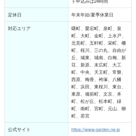
ト申込みは24時間
定休日
年末年始/夏季休業日
対応エリア
曙町、愛宕町、泉町、泉
町、大町、金町、上水戸、
北見町、五軒町、栄町、柵
町、桜川、三の丸、自由が
丘、城東、城南、白梅、新
荘、新原、末広町、大工
町、中央、天王町、常磐、
西原、梅香、袴塚、八幡
町、浜田、東桜川、東台、
東原、備前町、文京、本
町、松が丘、松本町、緑
町、南町、宮町、元山、柳
町、若宮
公式サイト
https://www.garden.ne.jp