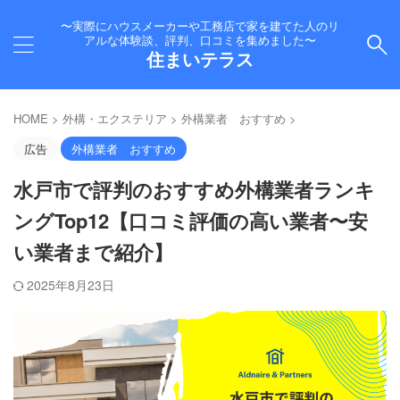
〜実際にハウスメーカーや工務店で家を建てた人のリ
アルな体験談、評判、口コミを集めました〜
住まいテラス
HOME
>
外構・エクステリア
>
外構業者 おすすめ
>
広告
外構業者 おすすめ
水戸市で評判のおすすめ外構業者ランキ
ングTop12【口コミ評価の高い業者〜安
い業者まで紹介】
2025年8月23日