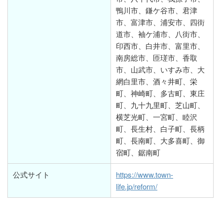
鴨川市、鎌ケ谷市、君津
市、富津市、浦安市、四街
道市、袖ケ浦市、八街市、
印西市、白井市、富里市、
南房総市、匝瑳市、香取
市、山武市、いすみ市、大
網白里市、酒々井町、栄
町、神崎町、多古町、東庄
町、九十九里町、芝山町、
横芝光町、一宮町、睦沢
町、長生村、白子町、長柄
町、長南町、大多喜町、御
宿町、鋸南町
公式サイト
https://www.town-
life.jp/reform/