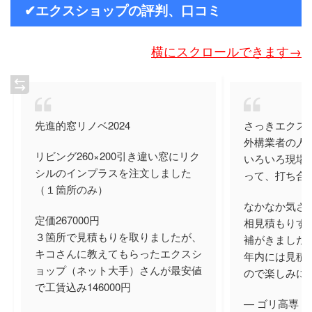
✔エクスショップの評判、口コミ
横にスクロールできます→
先進的窓リノベ2024
さっきエクス
外構業者の人
リビング260×200引き違い窓にリク
いろいろ現場
シルのインプラスを注文しました
って、打ち合
（１箇所のみ）
なかなか気さ
定価267000円
相見積もりす
３箇所で見積もりを取りましたが、
補がきましたね
キコさんに教えてもらったエクスシ
年内には見積
ョップ（ネット大手）さんが最安値
ので楽しみに
で工賃込み146000円
— ゴリ高専 (@k