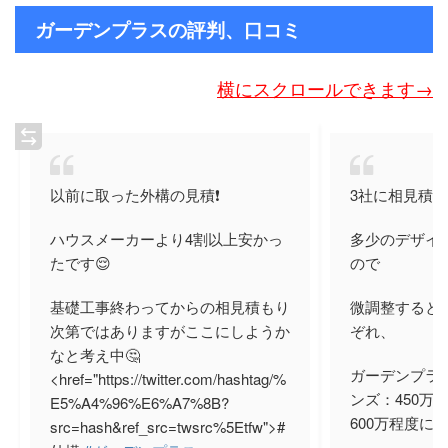
ガーデンプラスの評判、口コミ
横にスクロールできます→
以前に取った外構の見積❗️
3社に相見積
ハウスメーカーより4割以上安かっ
多少のデザイ
たです😌
ので
基礎工事終わってからの相見積もり
微調整すると
次第ではありますがここにしようか
ぞれ、
なと考え中🤔
ガーデンプラス
<href="https://twitter.com/hashtag/%
ンズ：450万
E5%A4%96%E6%A7%8B?
600万程度に
src=hash&ref_src=twsrc%5Etfw">#