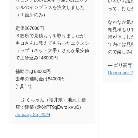
いろいろ現場
シルのインプラスを注文しました
って、打ち合
（１箇所のみ）
なかなか気さ
定価267000円
相見積もりす
３箇所で見積もりを取りましたが、
補がきましたね
キコさんに教えてもらったエクスシ
年内には見積
ョップ（ネット大手）さんが最安値
ので楽しみに
で工賃込み146000円
— ゴリ高専 (@k
補助金は68000円
December 23,
去年の補助金は84000円
(*´Д｀*)
— ふくちゃん（福井県）地元工務
店で建築 (@6hPT9qEwrzlxvuQ)
January 25, 2024