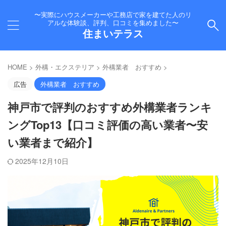
〜実際にハウスメーカーや工務店で家を建てた人のリ
アルな体験談、評判、口コミを集めました〜
住まいテラス
HOME
>
外構・エクステリア
>
外構業者 おすすめ
>
広告
外構業者 おすすめ
神戸市で評判のおすすめ外構業者ランキ
ングTop13【口コミ評価の高い業者〜安
い業者まで紹介】
2025年12月10日