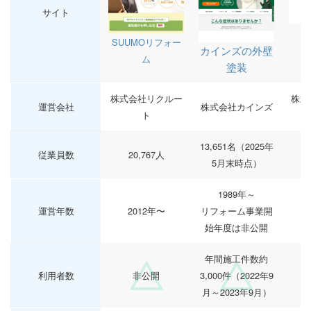
サイト
SUUMOリフォー
カインズの外壁
ム
塗装
株式会社リクルー
株式
運営会社
株式会社カインズ
ト
13,651名（2025年
従業員数
20,767人
5月末時点）
1989年～
運営年数
2012年〜
リフォーム事業開
始年度は非公開
年間施工件数約
利用者数
非公開
3,000件（2022年9
月～2023年9月）