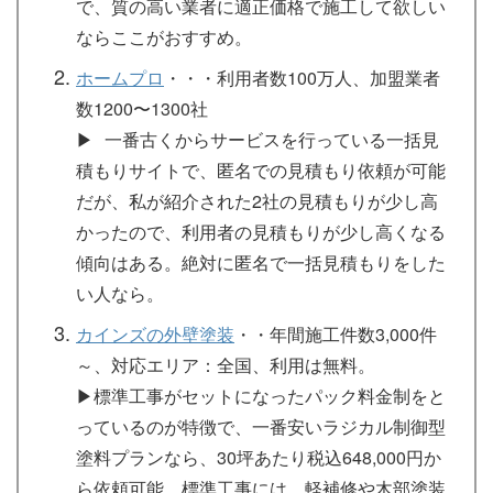
で、質の高い業者に適正価格で施工して欲しい
ならここがおすすめ。
ホームプロ
・・・利用者数100万人、加盟業者
数1200〜1300社
▶︎ 一番古くからサービスを行っている一括見
積もりサイトで、匿名での見積もり依頼が可能
だが、私が紹介された2社の見積もりが少し高
かったので、利用者の見積もりが少し高くなる
傾向はある。絶対に匿名で一括見積もりをした
い人なら。
カインズの外壁塗装
・・年間施工件数3,000件
～、対応エリア：全国、利用は無料。
▶︎標準工事がセットになったパック料金制をと
っているのが特徴で、一番安いラジカル制御型
塗料プランなら、30坪あたり税込648,000円か
ら依頼可能。標準工事には、軽補修や木部塗装