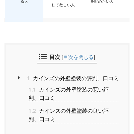
る人
を貯めたい人
して欲しい人
総合おすすめ度
(4.5 / 5.0)
(3.0 / 5.0)
公式サイト
公式サイトへ
公式サイトへ
公
目次
[
目次を閉じる
]
評判や口コミの詳
さらに詳しい
この記事が評判・
さ
細
情報を見る
口コミです。
カインズの外壁塗装の評判、口コミ
1
カインズの外壁塗装の悪い評
1.1
判、口コミ
カインズの外壁塗装の良い評
1.2
判、口コミ