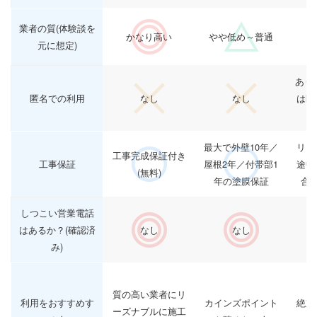
業者の質(体験談を
かなり高い
やや低め～普通
元に想定)
あり
匿名での利用
なし
なし
は匿
最大で外壁10年／
リフ
工事完成保証付き
工事保証
屋根2年／付帯部1
途中
(無料)
年の塗膜保証
合
しつこい営業電話
はあるか？(確認済
なし
なし
み)
質の高い業者にリ
利用をおすすめす
カインズポイント
絶対
ーズナブルに施工