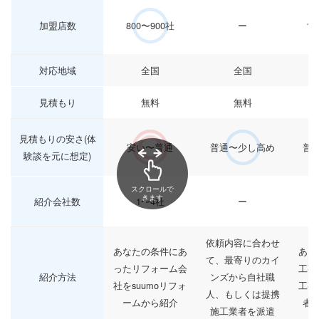
加盟店数
800〜900社
ー
12
対応地域
全国
全国
見積もり
無料
無料
見積もりの安さ(体
安い〜普通
普通〜少し高め
普
験談を元に想定)
スクロールで
きます
紹介会社数
1〜4社
ー
依頼内容に合わせ
あなたの条件にあ
あな
て、最寄りのカイ
ったリフォーム会
工事
紹介方法
ンズから自社職
社をsuumoリフォ
工事
人、もしくは提携
ームから紹介
者
施工業者を派遣