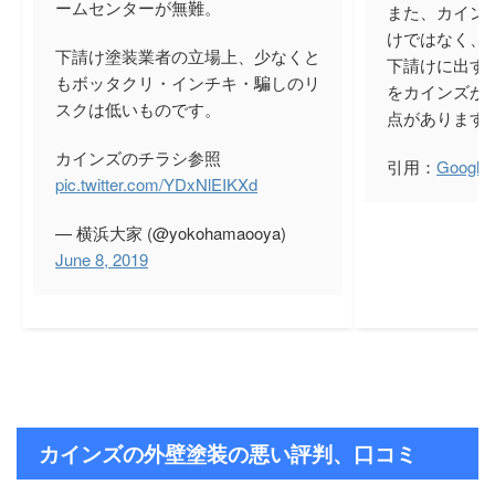
ームセンターが無難。
また、カイン
けではなく、
下請け塗装業者の立場上、少なくと
下請けに出す
もボッタクリ・インチキ・騙しのリ
をカインズが
スクは低いものです。
点があります
カインズのチラシ参照
引用：
Goog
pic.twitter.com/YDxNlEIKXd
— 横浜大家 (@yokohamaooya)
June 8, 2019
カインズの外壁塗装の悪い評判、口コミ